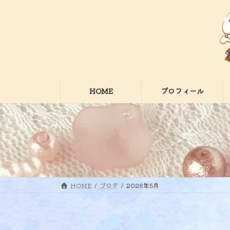
コ
ナ
ン
ビ
テ
ゲ
ン
ー
ツ
シ
へ
ョ
ス
ン
HOME
プロフィール
キ
に
ッ
移
プ
動
HOME
ブログ
2026年5月