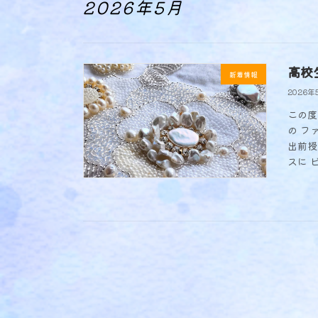
2026年5月
高校
新着情報
2026年
この度
の フ
出前授
スに 